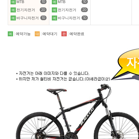
10
10
MTB
MTB
예
예
20
20
전기자전거
전기자전거
예
예
10
10
바구니자전거
바구니자전거
예
예
: 예약가능
: 예약대기
: 예약완료
예
대
완