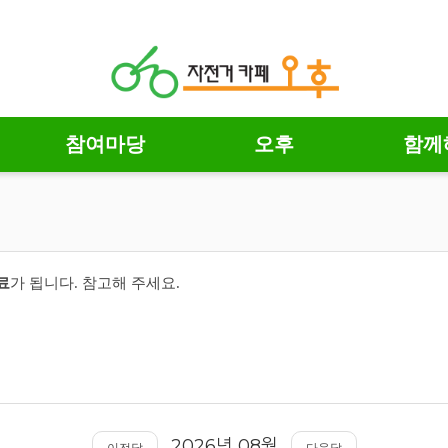
참여마당
오후
함께
료
가 됩니다.
참고해 주세요.
2026
08
년
월