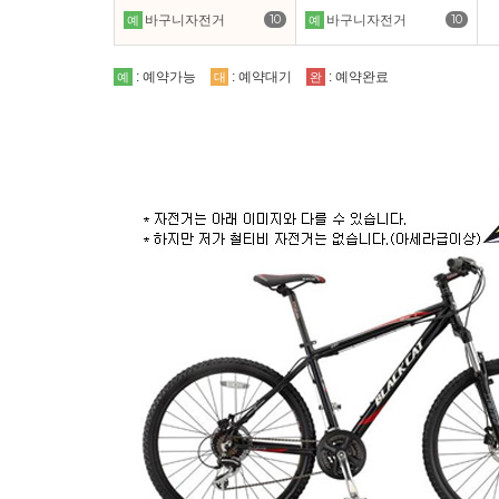
10
10
바구니자전거
바구니자전거
예
예
: 예약가능
: 예약대기
: 예약완료
예
대
완