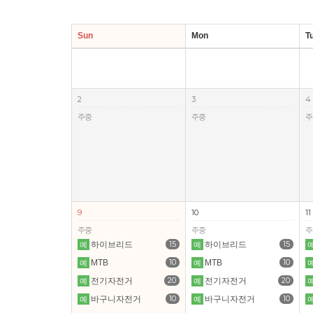
Sun
Mon
T
2
3
4
주중
주중
주
9
10
11
주중
주중
주
15
15
하이브리드
하이브리드
예
예
10
10
MTB
MTB
예
예
20
20
전기자전거
전기자전거
예
예
10
10
바구니자전거
바구니자전거
예
예