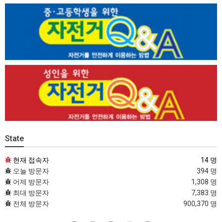
State
현재 접속자
14 명
오늘 방문자
394 명
어제 방문자
1,308 명
최대 방문자
7,383 명
전체 방문자
900,370 명