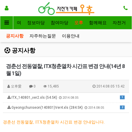
자전거대여
정보마당
참여마당
오후
함께해요
자전거
공지사항
자주하는질문
이용안내
공지사항
경춘선 전동열찰, ITX청춘열차 시간표 변경 안내(14년 8
월 1일)
오후愛
0
15,485
2014.08.05 15:42
ITX_140801_ver2.xls (54.5K)
1
2014.08.05
Gyeongchunseon(140801)Ver4.xls (284.5K)
2
2014.08.05
경춘선 전동열찰, ITX청춘열차 시간표 변경 안내입니다.