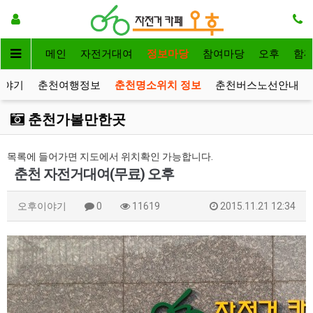
메인
자전거대여
정보마당
참여마당
오후
함
이야기
춘천여행정보
춘천명소위치 정보
춘천버스노선안내
춘천가볼만한곳
목록에 들어가면 지도에서 위치확인 가능합니다.
춘천 자전거대여(무료) 오후
오후이야기
0
11619
2015.11.21 12:34