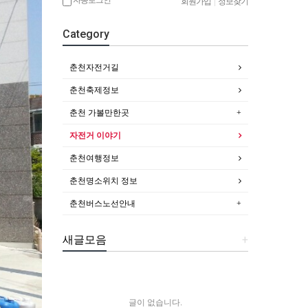
회원가입
|
정보찾기
Category
춘천자전거길
춘천축제정보
춘천 가볼만한곳
자전거 이야기
춘천여행정보
춘천명소위치 정보
춘천버스노선안내
새글모음
+
글이 없습니다.