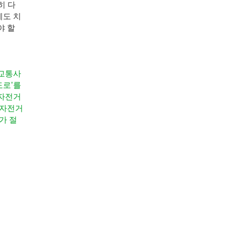
히 다
에도 치
야 할
 교통사
도로’를
 자전거
 자전거
가 절