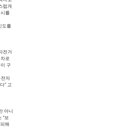
작스럽게
택시를
인도를
 자전거
용차로
등이 구
운전자
다” 고
만 아니
 “보
“피해