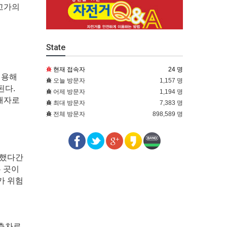
 고가의
State
현재 접속자
24 명
이용해
오늘 방문자
1,157 명
된다.
어제 방문자
1,194 명
가해자로
최대 방문자
7,383 명
전체 방문자
898,589 명
용했다간
 곳이
가 위험
우측차로