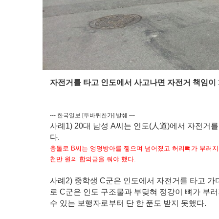
자전거를 타고 인도에서 사고나면 자전거 책임이 
--- 한국일보 [두바퀴찬가] 발췌 ---
사례1) 20대 남성 A씨는 인도(人道)에서 자전거
다.
충돌로 B씨는 엉덩방아를 찧으며 넘어졌고 허리뼈가 부러지는
천만 원의 합의금을 줘야 했다.
사례2) 중학생 C군은 인도에서 자전거를 타고 가
로 C군은 인도 구조물과 부딪혀 정강이 뼈가 부러
수 있는 보행자로부터 단 한 푼도 받지 못했다.