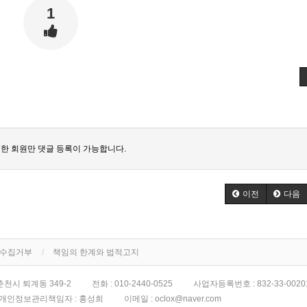
1
한 회원만 댓글 등록이 가능합니다.
이전
다음
단수집거부
책임의 한계와 법적고지
천시 퇴계동 349-2
전화 :
010-2440-0525
사업자등록번호 :
832-33-0020
개인정보관리책임자 : 홍성희
이메일 :
oclox@naver.com