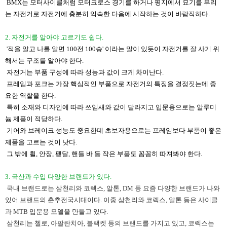
BMX는 모터사이클처럼 모터크로스 경기를 하거나 평지에서 묘기를 부리
는 자전거로 자전거에 충분히 익숙한 다음에 시작하는 것이 바람직하다.
​2. 자전거를 알아야 고르기도 쉽다.
​ '적을 알고 나를 알면 100전 100승' 이라는 말이 있듯이 자전거를 잘 사기 위
해서는 구조를 알아야 한다.
자전거는 부품 구성에 따라 성능과 값이 크게 차이난다.
프레임과 포크는 가장 핵심적인 부품으로 자전거의 특징을 결정짓는데 중
요한 역할을 한다.
​ 특히 소재와 디자인에 따라 쓰임새와 값이 달라지고 입문용으로는 알루미
늄 제품이 적당하다.
​ 기어와 브레이크 성능도 중요한데 초보자용으로는 프레임보다 부품이 좋은
제품을 고르는 것이 낫다.
​그 밖에 휠, 안장, 펟달, 핸들 바 등 작은 부품도 꼼꼼히 따져봐야 한다.
3. 국산과 수입 다양한 브랜드가 있다.
​ 국내 브랜드로는 삼천리와 코렉스, 알톤, DM 등 요즘 다양한 브랜드가 나와
있어 브랜드의 춘추전국시대이다. 이중 삼천리와 코렉스, 알톤 등은 사이클
과 MTB 입문용 모델을 만들고 있다.
삼천리는 첼로, 아팔란치아, 블랙켓 등의 브랜드를 가지고 있고, 코렉스는