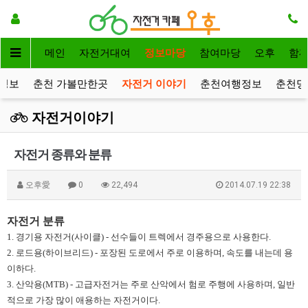
메인
자전거대여
정보마당
참여마당
오후
함
정보
춘천 가볼만한곳
자전거 이야기
춘천여행정보
춘천명
자전거이야기
자전거 종류와 분류
오후愛
0
22,494
2014.07.19 22:38
자전거 분류​
1. 경기용 자전거(사이클) - 선수들이 트렉에서 경주용으로 사용한다.
2.​ 로드용(하이브리드) - 포장된 도로에서 주로 이용하며, 속도를 내는데 용
이하다.
3. 산악용(MTB) - 고급자전거는 주로 산악에서 험로 주행에 사용하며, 일반
적으로 가장 많이 애용하는 자전거이다.