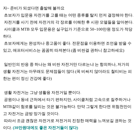
자~ 준비가 되셨다면 출발해 볼까요
초보자가 입문용 자전거를 고를 때는 어떤 종류를 탈지 먼저 결정해야 한다.
자전거를 사기 전에 자전거의 각 장르를 이해한 후 시판 모델들을 알아본다.
사이클과 MTB 모두 입문용은 실구입가 기준으로 50~100만원 정도가 적당
하다.
초보자에게는 완성차나 중고품이 좋다​. 전문점을 이용하면 조언을 받을 수
있고, 애프터서비스는 꼼꼼히 따져본다.(좀 비싼걸 권하니 참고하세요)
​
일반인의 반응 중 하나는 왜 비싼 자전거만 다르는냐 는 항의하나, 저가의
생활 자전거는 아무래도 문제점들이 많다.(꼭 비싸지 않더라도 철티비는 피
한는 편이 정신 건강에 좋다)
생활 자전거는 그냥 생활용 자전거일 뿐이다.
공원이나 동네 근처에서 타기 편하지만, 사이클처럼 고속으로 질주하거나
MTB같이 험로를 달리는 것은 불가능하다. 만약 그렇게 한다면 위험천만이
고 자전거는 금방 망가질 것이다.
따라서 조금 괜찮은 자전거로 저전거의 진정한 매력을 느껴보길 권하는 것
이다.
(30만원대에도 좋은 자전거들이 많다)