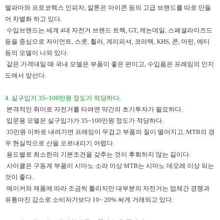
엘파마와 프로코렉스 인피자, 알톤은 아이콘 등의 고급 브랜드를 따로 만들
어 차별화 하고 있다.
수입브랜드는 세계 4대 자전거 브랜드 트렉, GT, 캐논데일, 스페셜라이즈드
등을 중심으로 자이언트, 스콧, 휠러, 게리피셔, 코라텍, KHS, 콘, 마린, 에티
등의 모델이 나와 있다.
같은 가격대일 때 국내 모델은 부품이 좋은 편이고, 수입품은 프레임의 인지
도에서 앞선다.
4. 실구입가 35~100만원 정도가 적당하다.
본격적인 취미로 자전거를 타려면 약간의 초기투자가 필요하다.
입문용 모델은 실구입가가 35~100만원 정도가 적당하다.
35만원 이하로 내려가면 프레임이 무겁고 부품의 질이 떨어지고, MTB의 경
우 현실적으로 산을 오르내리기 어렵다.
용도별로 최소한의 기본조건을 갖추는 것이 후회하지 않는 길이다.
사이클은 구동계 부품이 시마노 소라 이상 MTB는 시마노 데오레 이상 되는
것이 좋다.
메이커와 제품에 따라 조금씩 틀리지만 대부분의 자전거는 업체간 경쟁과
유통마진 감소로 소비자가보다 10~ 20% 싸게 거래되고 있다.