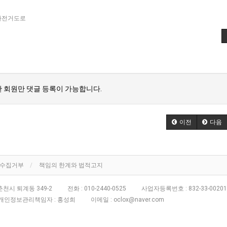
자전거도로
 회원만 댓글 등록이 가능합니다.
이전
다음
단수집거부
책임의 한계와 법적고지
천시 퇴계동 349-2
전화 :
010-2440-0525
사업자등록번호 :
832-33-00201
개인정보관리책임자 : 홍성희
이메일 :
oclox@naver.com