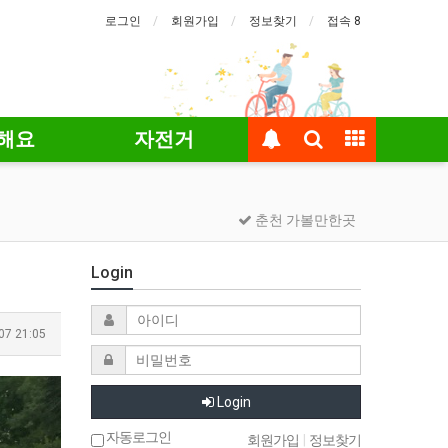
로그인
회원가입
정보찾기
접속 8
해요
자전거
춘천 가볼만한곳
Login
07 21:05
Login
자동로그인
회원가입
|
정보찾기