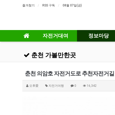
즐겨찾기
RSS 구독
08월 07일(금)
자전거대여
정보마당
춘천 가볼만한곳
춘천 의암호 자전거도로 추천자전거길 
오후愛
자전거여행
0
16,342