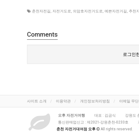
춘천자전길
,
자전거도로
,
의암호자전거도로
,
예쁜자전거길
,
추천
Comments
로그인한
사이트 소개
이용약관
개인정보처리방침
이메일 무
오후 자전거여행
대표 : 김금식
강원도 춘
통신판매업신고 :
제2021-강원춘천-0233호
춘천 자전거대여점 오후
All rights reserved.