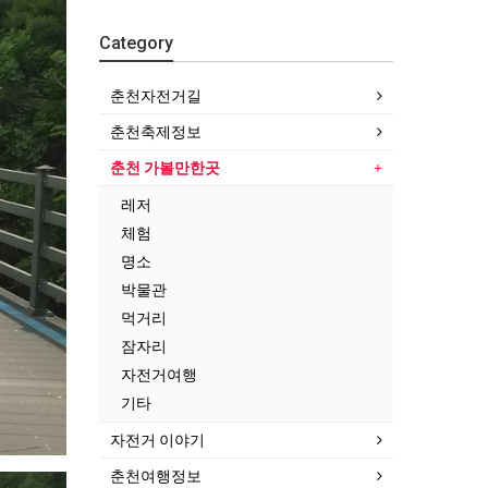
Category
춘천자전거길
춘천축제정보
춘천 가볼만한곳
레저
체험
명소
박물관
먹거리
잠자리
자전거여행
기타
자전거 이야기
춘천여행정보