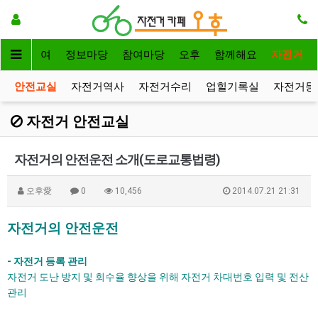
자전거대여
정보마당
참여마당
오후
함께해요
자전거
안전교실
자전거역사
자전거수리
업힐기록실
자전거등
자전거 안전교실
자전거의 안전운전 소개(도로교통법령)
오후愛
0
10,456
2014.07.21 21:31
자전거의 안전운전
- 자전거 등록 관리
자전거 도난 방지 및 회수율 향상을 위해 자전거 차대번호 입력 및 전산
관리