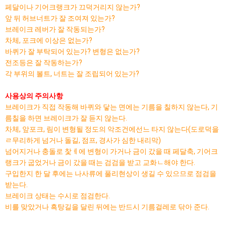
페달이나 기어크랭크가 끄덕거리지 않는가?
앞 뒤 허브너트가 잘 조여져 있는가?
브레이크 레버가 잘 작동되는가?
차체, 포크에 이상은 없는가?
바퀴가 잘 부탁되어 있는가? 변형은 없는가?
전조등은 잘 작동하는가?
각 부위의 볼트, 너트는 잘 조립되어 있는가?
사용상의 주의사항
브레이크가 직접 작동해 바퀴와 닿는 면에는 기름을 칠하지 않는다, 기
름칠을 하면 브레이크가 잘 듣지 않는다.
차체, 앞포크, 림이 변형될 정도의 악조건에선느 타지 않는다(도로덕을
ㄹ무리하게 넘거나 돌길, 점프, 경사가 심한 내리막)
넘어지거나 충돌로 찿ㅔ에 변형이 가거나 금이 갔을 때 페달축, 기어크
랭크가 굽었거나 금이 갔을 때는 검검을 받고 교화ㄴ해야 한다.
구입한지 한 달 후에는 나사류에 풀리현상이 생길 수 있으므로 점검을
받는다.
브레이크 상태는 수시로 점검한다.
비를 맞았거나 흑탕길을 달린 뒤에는 반드시 기름걸레로 닦아 준다.